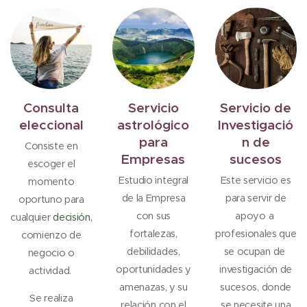
Consulta
Servicio
Servicio de
eleccional
astrológico
Investigació
para
n de
Consiste en
Empresas
sucesos
escoger el
Estudio integral
Este servicio es
momento
de la Empresa
para servir de
oportuno para
con sus
apoyo a
cualquier
decisión,
fortalezas,
profesionales que
comienzo de
debilidades,
se ocupan de
negocio o
oportunidades y
investigación de
actividad.
amenazas, y su
sucesos, donde
Se realiza
relación con el
se necesite una