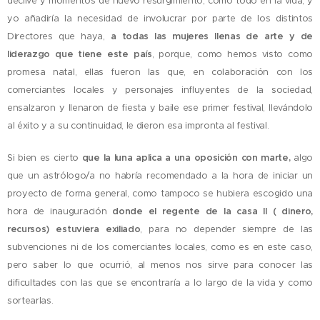
declive y momentos de nuevo resurgimiento, como todo en la vida, y
yo añadiría la necesidad de involucrar por parte de los distintos
Directores que haya,
a todas las mujeres llenas de arte y de
liderazgo que tiene este país
, porque, como hemos visto como
promesa natal, ellas fueron las que, en colaboración con los
comerciantes locales y personajes influyentes de la sociedad,
ensalzaron y llenaron de fiesta y baile ese primer festival, llevándolo
al éxito y a su continuidad, le dieron esa impronta al festival.
Si bien es cierto
q
ue la luna aplica a una oposición con marte,
algo
que un astrólogo/a no habría recomendado a la hora de iniciar un
proyecto de forma general, como tampoco se hubiera escogido una
hora de inauguración
donde el regente de la casa II ( dinero,
recursos) estuviera exiliado
, para no depender siempre de las
subvenciones ni de los comerciantes locales, como es en este caso,
pero saber lo que ocurrió, al menos nos sirve para conocer las
dificultades con las que se encontraría a lo largo de la vida y como
sortearlas.