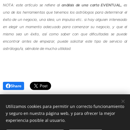
NOTA: este artículo se refiere al
análisis de una carta EVENTUAL,
es
una de las herramientas que tenemos los astrólogos para determinar el
éxito de un negocio, una idea, un impulso etc.. si hay alguien interesado
en elegir un momento adecuado para comenzar su negocio, y que el
mismo sea un éxito, así como saber con que dificultades se puede
encontrar antes de empezar, puede solicitar este tipo de servicio al
astrólogo/a, siéndole de mucha utilidad.
Share
Utilizamos cookies para permitir un correcto funcionamiento
y seguro en nuestra página web, y para ofrecer la mejor
experiencia posible al usuario.
info@astro-ideas.com Lourdes Muñoz todos los derechos
reservados