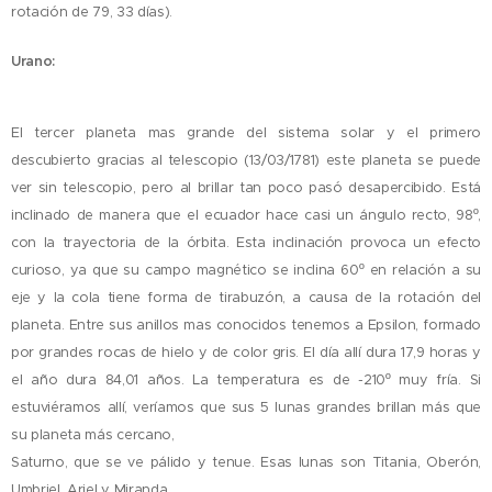
rotación de 79, 33 días).
Urano:
El tercer planeta mas grande del sistema solar y el primero
descubierto gracias al telescopio (13/03/1781) este planeta se puede
ver sin telescopio, pero al brillar tan poco pasó desapercibido. Está
inclinado de manera que el ecuador hace casi un ángulo recto, 98º,
con la trayectoria de la órbita. Esta inclinación provoca un efecto
curioso, ya que su campo magnético se inclina 60º en relación a su
eje y la cola tiene forma de tirabuzón, a causa de la rotación del
planeta. Entre sus anillos mas conocidos tenemos a Epsilon, formado
por grandes rocas de hielo y de color gris. El día allí dura 17,9 horas y
el año dura 84,01 años. La temperatura es de -210º muy fría. Si
estuviéramos allí, veríamos que sus 5 lunas grandes brillan más que
su planeta más cercano,
Saturno, que se ve pálido y tenue. Esas lunas son Titania, Oberón,
Umbriel, Ariel y Miranda.