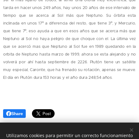
ser el mas lejano de todos, al tener una órbita muy excéntrica, que
tarda en
hacer unos 249 años, hay unos 20 años de ese intervalo de
tiempo que se acerca al Sol más que Neptuno. Su órbita esta
inclinada en unos 17º a diferencia del resto, que tiene 3º, y Mercurio,
que tiene 7º, eso ayuda a que en esos años que se acerca más que
Neptuno al Sol no haya peligro de que choque con el. La última vez
que se acercó mas que Neptuno al Sol fue en 1989 quedando en la
orbita de Neptuno hasta marzo de 1999, ahora se esta alejando y no
volverá por ahí hasta septiembre de 2226. Plutón tiene un satélite
muy especial, Caronte, que ha frenado su rotación, apenas se mueve.
El día en Plutón dura 153 horas y el año dura 248,54 años.
Share
Utilizamos cookies para permitir un correcto funcionamiento