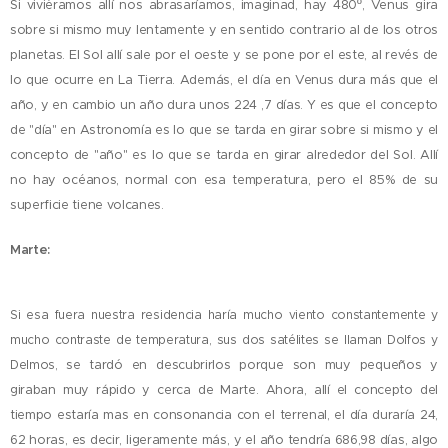
Si viviéramos allí nos abrasaríamos, imaginad, hay 480º, Venus gira
sobre si mismo muy lentamente y en sentido contrario al de los otros
planetas.
El Sol allí sale por el oeste y se pone por el este, al revés de
lo que ocurre en La Tierra. Además, el día en Venus dura más que el
año, y en cambio un año dura unos 224 ,7 días. Y es que el concepto
de "día" en Astronomía es lo que se tarda en girar sobre si mismo y el
concepto de "año" es lo que se tarda en girar alrededor del Sol. Allí
no hay océanos, normal con esa temperatura, pero el 85% de su
superficie tiene volcanes.
Marte:
Si esa fuera nuestra residencia haría mucho viento constantemente y
mucho contraste de temperatura, sus dos satélites se llaman Dolfos y
Delmos,
se tardó en descubrirlos porque son muy pequeños y
giraban muy rápido y cerca de Marte. Ahora, allí el concepto del
tiempo estaría mas en consonancia con el terrenal, el día duraría 24,
62 horas, es decir, ligeramente más, y el año tendría 686,98 días, algo