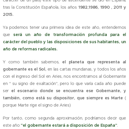
carácter de un país) este tipo de ascendente se dio en España,
tras la Constitución Española, los años
1982,1986, 1990 ,
2011
y
2015.
Ya podemos tener una primera idea de este año, entendemos
que
será un año de transformación profunda para el
carácter del pueblo
y las disposiciones de sus habitantes,
un
año de reformas radicales.
Y como también sabemos,
el planeta que representa al
gobernante es el Sol,
en las cartas mundanas, y todos los años
con el ingreso del Sol en Aries, nos encontramos al Gobernante
en " su signo de exaltación", pero lo que varía cada año puede
ser
el escenario donde se encuentra ese Gobernante, y
también, como está su dispositor, que siempre es Marte
(
porque Marte rige el signo de Aries)
Por tanto, como segunda aproximación, podríamos decir que
este año
"el gobernante estará a disposición de España"
.