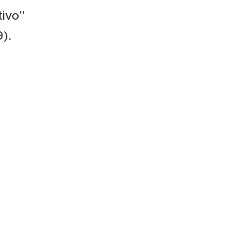
tivo"
).