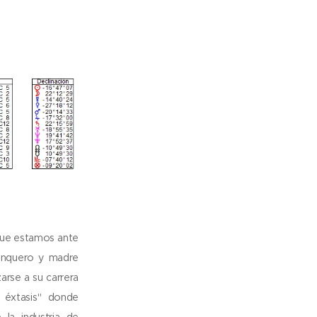
ue estamos ante
banquero y madre
zarse a su carrera
" éxtasis" donde
 la industria de