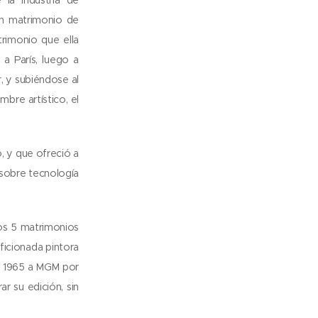
 un matrimonio de
rimonio que ella
a París, luego a
 y subiéndose al
bre artístico, el
, y que ofreció a
 sobre tecnología
ros 5 matrimonios
aficionada pintora
en 1965 a MGM por
r su edición, sin