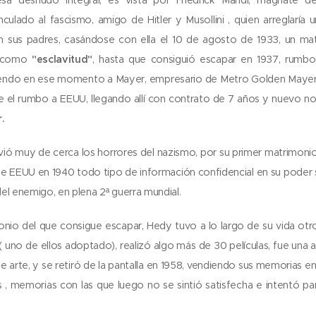
ulado al fascismo, amigo de Hitler y Musollini , quien arreglaría
n sus padres, casándose con ella el 10 de agosto de 1933, un mat
a como
"esclavitud"
, hasta que consiguió escapar en 1937, rumbo 
endo en ese momento a Mayer, empresario de Metro Golden Mayer,
el rumbo a EEUU, llegando allí con contrato de 7 años y nuevo nom
.
vió muy de cerca los horrores del nazismo, por su primer matrimonio
de EEUU en 1940 todo tipo de información confidencial en su poder
el enemigo, en plena 2ª guerra mundial.
nio del que consigue escapar, Hedy tuvo a lo largo de su vida ot
s ( uno de ellos adoptado), realizó algo más de 30 películas, fue una 
de arte, y se retiró de la pantalla en 1958, vendiendo sus memorias 
, memorias con las que luego no se sintió satisfecha e intentó para