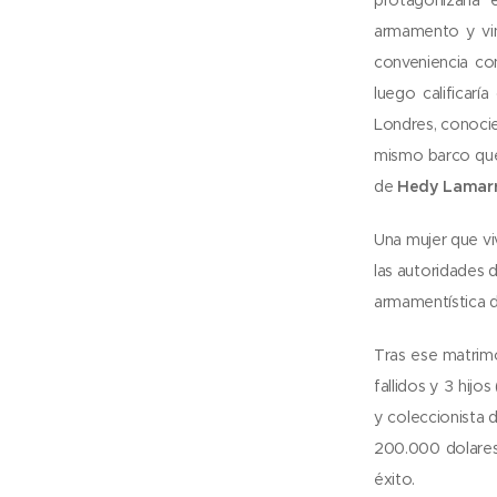
armamento y vinc
conveniencia co
luego calificarí
Londres, conoci
mismo barco que 
de
Hedy Lamarr
Una mujer que vi
las autoridades 
armamentística d
Tras ese matrimo
fallidos y 3 hijo
y coleccionista 
200.000 dolares 
éxito.