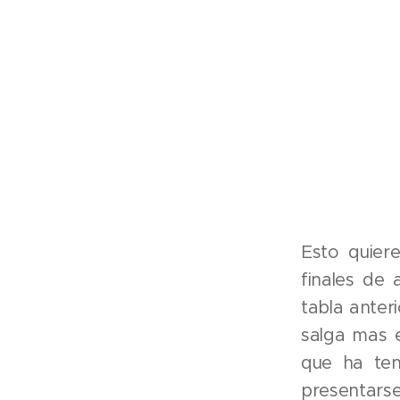
Esto quier
finales de 
tabla anter
salga mas e
que ha ten
presentar