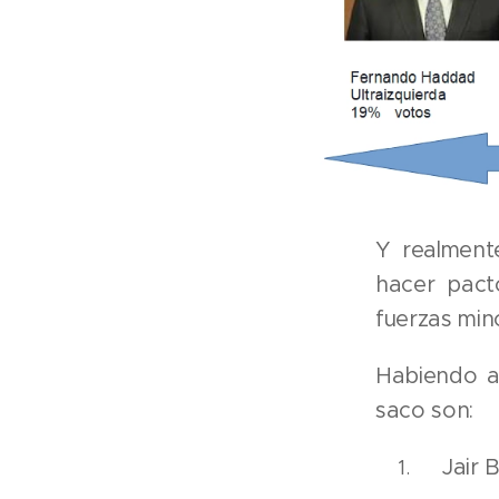
Y realment
hacer pact
fuerzas min
Habiendo an
saco son:
Jair 