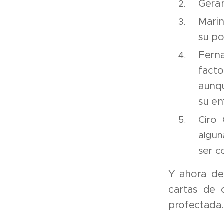
Gerar
Mari
su po
Fern
facto
aunq
su en
Ciro
algun
ser c
Y ahora de
cartas de 
profectada.