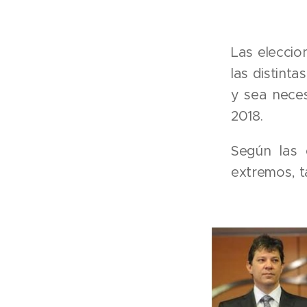
Las eleccio
las distint
y sea neces
2018.
Según las 
extremos, t