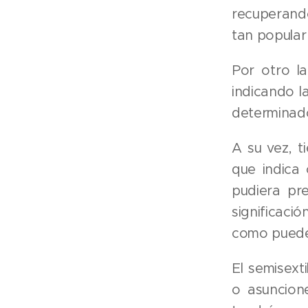
recuperand
tan popular
Por otro l
indicando l
determinado
A su vez, t
que indica 
pudiera pre
significac
como pueden
El semisext
o asuncion