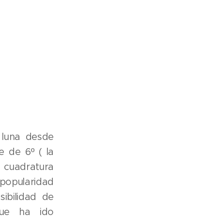
 luna desde
e de 6º ( la
a cuadratura
 popularidad
ibilidad de
que ha ido