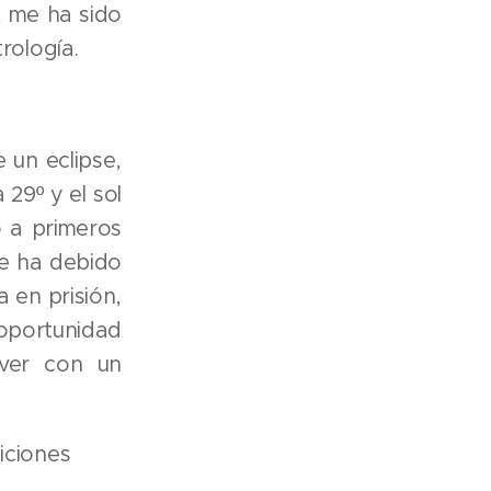
, me ha sido
rología.
 un eclipse,
 29º y el sol
o a primeros
se ha debido
a en prisión,
 oportunidad
 ver con un
iciones