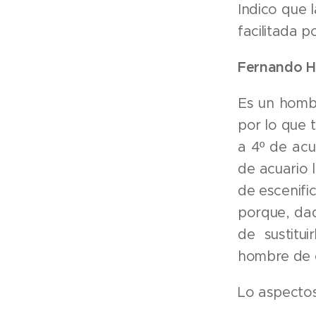
Indico que 
facilitada 
Fernando H
Es un hombr
por lo que t
a 4º de acu
de acuario 
de escenific
porque, dad
de sustitu
hombre de e
Lo aspectos