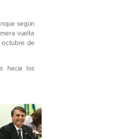
aunque según
imera vuelta
e octubre de
s hacia los