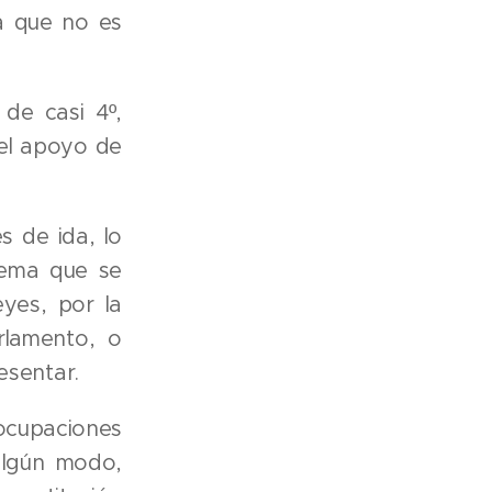
a que no es
de casi 4º,
 el apoyo de
s de ida, lo
blema que se
eyes, por la
rlamento, o
esentar.
 ocupaciones
algún modo,