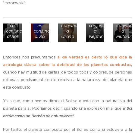
"moonwalk".
García
Vladímir
Angela
Frida
Michael
Márquez,
Putin,
Merkel,
Kahlo,
Jackson,
con
con
con el
con el
con el
Júpiter
Saturno
Sol en
Sol en
Sol en
en
en
conjunción
conjunción
conjunci
conjunción
conjunción
a
a
a
al Sol
al Sol
Urano
Neptuno
Plutón.
Entonces nos preguntamos
si de verdad es cierto lo que dice la
astrología clásica sobre la debilidad de los planetas combustos
,
cuando hay multitud de cartas, de todos tipos y colores, de personas
exitosas, precisamente en lo relativo a la naturaleza del planeta que
está combusto.
Y es que, como hemos dicho, el Sol se queda con la naturaleza del
planeta para sí. Podríamos decir, usando una expresión mía, que
el Sol
actúa como un "ladrón de naturalezas".
Por tanto, el planeta combusto por el Sol es como si estuviera a la