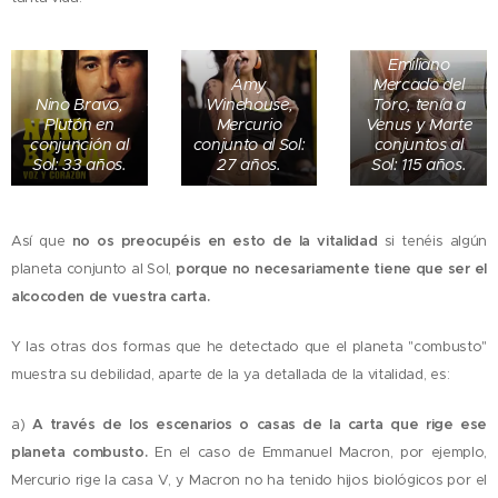
Emiliano
Amy
Mercado del
Nino Bravo,
Winehouse,
Toro, tenía a
Plutón en
Mercurio
Venus y Marte
conjunción al
conjunto al Sol:
conjuntos al
Sol: 33 años.
27 años.
Sol: 115 años.
Así que
no os preocupéis en esto de la vitalidad
si tenéis algún
planeta conjunto al Sol,
porque no necesariamente tiene que ser el
alcocoden de vuestra carta.
Y las otras dos formas que he detectado que el planeta "combusto"
muestra su debilidad, aparte de la ya detallada de la vitalidad, es:
a)
A través de los escenarios o casas de la carta que rige ese
planeta combusto.
En el caso de Emmanuel Macron, por ejemplo,
Mercurio rige la casa V, y Macron no ha tenido hijos biológicos por el