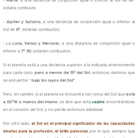
-
Marte
, a una distancia de conjunción igual o inferior al Sol de
10º
,
estaría combusto.
-
Júpiter y Saturno,
a una distancia de conjunción igual o inferior al
Sol de
6º
, estarían combustos.
- La
Luna, Venus y Mercurio,
a una distancia de conjunción igual o
inferior a
7º 30,
estarían combustos.
Si el planeta está a una distancia superior a la indicada anteriormente
para cada caso,
pero a menos de 15º del Sol
, entonces decimos que
se encuentra "
bajo los rayos del Sol"
Pero, en cambio, si el planeta se encuentra tan cerca del Sol que
está
a 00°16 o menos del mismo
, se dice que está
cazimi
,
encontrándose
en el corazón del Sol, y no pierde entonces debilidad.
Por otro lado,
el Sol es el principal significador de las capacidades
innatas para la profesión, el brillo persona
l,
por lo que, siempre que