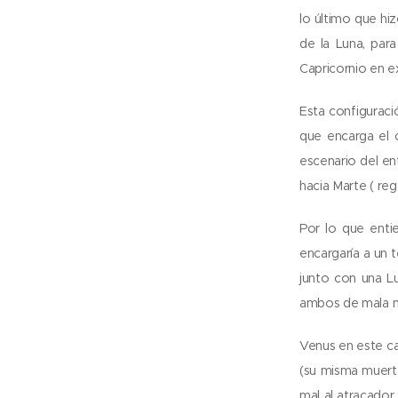
lo último que hi
de la Luna, par
Capricornio en ex
Esta configuraci
que encarga el c
escenario del en
hacia Marte ( reg
Por lo que entie
encargaría a un t
junto con una L
ambos de mala ma
Venus en este cas
(su misma muert
mal al atracador