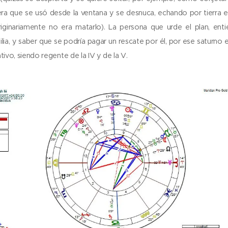
era que se usó desde la ventana y se desnuca, echando por tierra el p
iginariamente no era matarlo). La persona que urde el plan, ent
lia, y saber que se podría pagar un rescate por él, por ese saturno en
cativo, siendo regente de la IV y de la V.