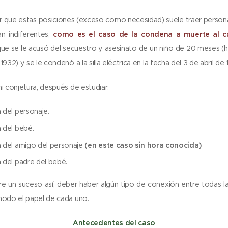
 que estas posiciones (exceso como necesidad) suele traer persona
n indiferentes,
c
omo es el caso de la condena a muerte al c
que se le acusó del secuestro y asesinato de un niño de 20 meses 
1932) y se le condenó a la silla eléctrica en la fecha del 3 de abril de 
i conjetura, después de estudiar:
a del personaje.
a del bebé.
a del amigo del personaje
(en este caso sin hora conocida)
a del padre del bebé.
rre un suceso así, deber haber algún tipo de conexión entre todas l
modo el papel de cada uno.
Antecedentes del caso