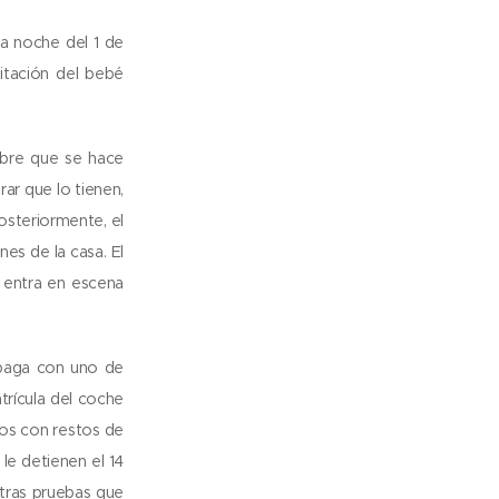
a noche del 1 de
itación del bebé
mbre que se hace
ar que lo tienen,
osteriormente, el
es de la casa. El
 entra en escena
 paga con uno de
trícula del coche
atos con restos de
le detienen el 14
tras pruebas que