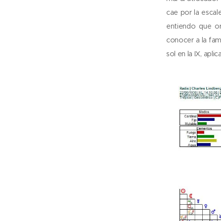
cae por la escal
entiendo que or
conocer a la fami
sol en la IX, apli