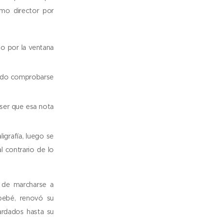
mo director por
ño por la ventana
pudo comprobarse
 ser que esa nota
ligrafía, luego se
l contrario de lo
 de marcharse a
bebé, renovó su
ardados hasta su