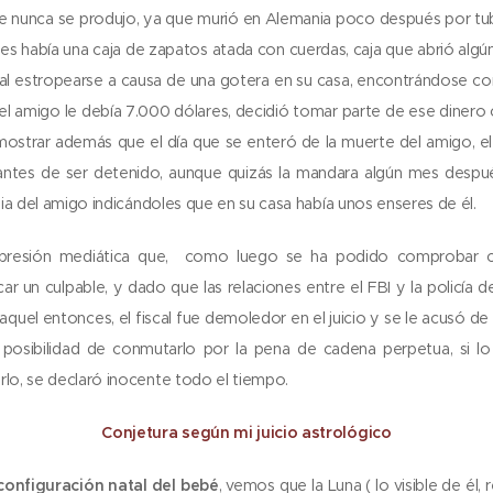
ue nunca se produjo, ya que murió en Alemania poco después por tub
es había una caja de zapatos atada con cuerdas, caja que abrió algú
 al estropearse a causa de una gotera en su casa, encontrándose co
l amigo le debía 7.000 dólares, decidió tomar parte de ese diner
ostrar además que el día que se enteró de la muerte del amigo, e
antes de ser detenido, aunque quizás la mandara algún mes despué
ilia del amigo indicándoles que en su casa había unos enseres de él.
a presión mediática que, como luego se ha podido comprobar c
ar un culpable, y dado que las relaciones entre el FBI y la policía
quel entonces, el fiscal fue demoledor en el juicio y se le acusó de
a posibilidad de conmutarlo por la pena de cadena perpetua, si lo
rlo, se declaró inocente todo el tiempo.
Conjetura según mi juicio astrológico
onfiguración natal del bebé
, vemos que la Luna ( lo visible de él, 