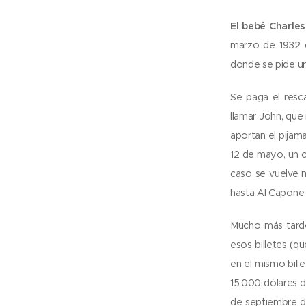
El bebé Charles
marzo de 1932 d
donde se pide un
Se paga el resc
llamar John, que
aportan el pijam
12 de mayo, un c
caso se vuelve 
hasta Al Capone.
Mucho más tard
esos billetes (q
en el mismo bille
15.000 dólares d
de septiembre d