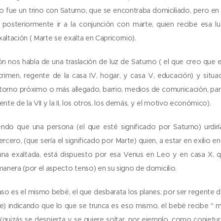
zo fue un trino con Saturno, que se encontraba domiciliado, pero en e
a posteriormente ir a la conjunción con marte, quien recibe esa l
altación ( Marte se exalta en Capricornio).
ón nos habla de una traslación de luz de Saturno ( el que creo que es
rimen, regente de la casa IV, hogar, y casa V, educación) y situado
torno próximo o más allegado, barrio, medios de comunicación, pa
ente de la VII y la II, los otros, los demás, y el motivo económico).
ndo que una persona (el que esté significado por Saturno) urdirí
ercero, (que sería el significado por Marte) quien, a estar en exilio e
una exaltada, está dispuesto por esa Venus en Leo y en casa X, qu
nera (por el aspecto tenso) en su signo de domicilio.
o es el mismo bebé, el que desbarata los planes, por ser regente de l
e) indicando que lo que se trunca es eso mismo, el bebé recibe " 
 (quizás se despierta y se quiere soltar, por ejemplo, como conjetu