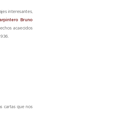
jes interesantes,
arpintero Bruno
(hechos acaecidos
1936.
as cartas que nos