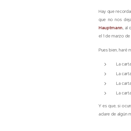
Hay que recordar
que no nos deja
Hauptmann
,
al 
el 1 de marzo de 
Pues bien, haré m
La cart
La cart
La cart
La cart
Y es que, si ocu
aclare de algún 