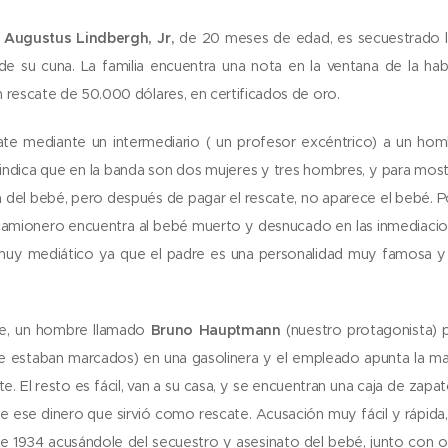
 Augustus Lindbergh, Jr,
de 20 meses de edad, es secuestrado l
e su cuna. La familia encuentra una nota en la ventana de la hab
 rescate de 50.000 dólares, en certificados de oro.
ate mediante un intermediario ( un profesor excéntrico) a un ho
 indica que en la banda son dos mujeres y tres hombres, y para mostr
a del bebé, pero después de pagar el rescate, no aparece el bebé. P
amionero encuentra al bebé muerto y desnucado en las inmediacion
muy mediático ya que el padre es una personalidad muy famosa y
e, un hombre llamado
Bruno Hauptmann
(nuestro protagonista)
ue estaban marcados) en una gasolinera y el empleado apunta la ma
te. El resto es fácil, van a su casa, y se encuentran una caja de zap
e ese dinero que sirvió como rescate. Acusación muy fácil y rápida, 
e 1934 acusándole del secuestro y asesinato del bebé, junto con o