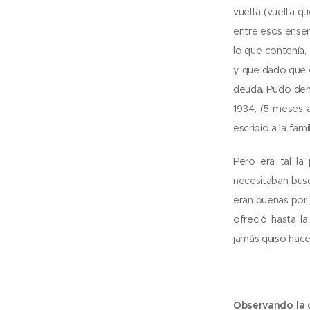
vuelta (vuelta q
entre esos enser
lo que contenía,
y que dado que e
deuda. Pudo dem
1934, (5 meses 
escribió a la fam
Pero era tal l
necesitaban busc
eran buenas por a
ofreció hasta l
jamás quiso hace
Observando la c