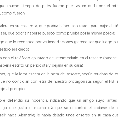
y que mucho tiempo después fueron puestas en duda por el mis
, como fueron:
alera en su casa rota, que podría haber sido usada para bajar al ni
 ser, que podría haberse puesto como prueba por la misma policía)
igo que lo reconoce por las inmediaciones (parece ser que luego 
testigo era ciego)
a con el teléfono apuntado del intermediario en el rescate (parece
aberla escrito un periodista y dejarla en su casa)
ser, que la letra escrita en la nota del rescate, según pruebas de ca
que no coincidían con letra de nuestro protagonista, según el FBI, a
ijo al principio.
pre defendió su inocencia, indicando que un amigo suyo, antes
migo que, justo el mismo día que se encontró el cadáver del 
salir hacia Alemania) le había dejado unos enseres en su casa gu