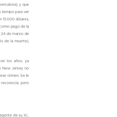
erculosis), y que
n tiempo para ver
n 15.000 dólares,
o como pago de la
l 24 de marzo de
s de la muerte),
on los años, ya
 de New Jersey no
 ese crimen. Se le
 reconocía, pero
regente de su X) ,