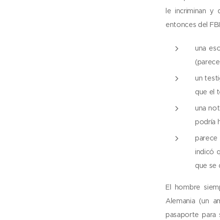
le incriminan 
entonces del FBI
una esc
(parece
un test
que el 
una not
podría h
parece 
indicó 
que se d
El hombre siem
Alemania (un a
pasaporte para 