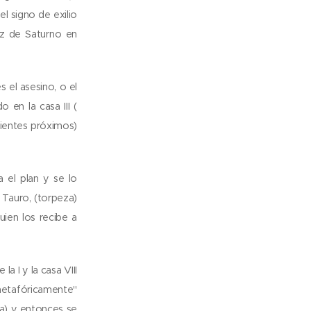
l signo de exilio
uz de Saturno en
 el asesino, o el
 en la casa III (
rientes próximos)
a el plan y se lo
n Tauro, (torpeza)
ien los recibe a
a I y la casa VIII
metafóricamente"
ra) y entonces se